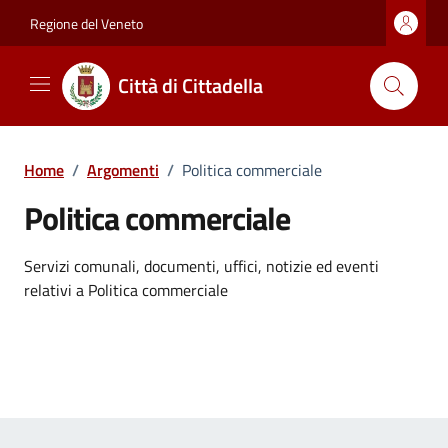
Vai ai contenuti
Vai al footer
Regione del Veneto
Città di Cittadella
Home
/
Argomenti
/
Politica commerciale
Politica commerciale
Dettagli dell'argomento
Servizi comunali, documenti, uffici, notizie ed eventi
relativi a Politica commerciale