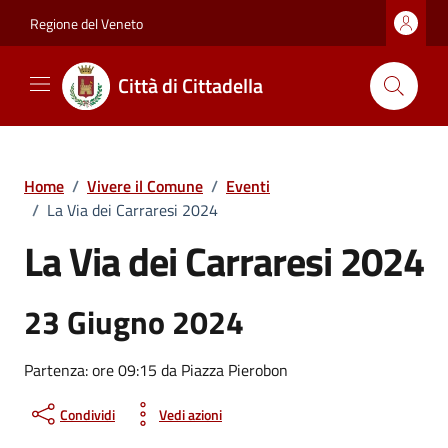
Vai ai contenuti
Vai al footer
Regione del Veneto
Città di Cittadella
Home
/
Vivere il Comune
/
Eventi
/
La Via dei Carraresi 2024
La Via dei Carraresi 2024
23 Giugno 2024
Partenza: ore 09:15 da Piazza Pierobon
Condividi
Vedi azioni