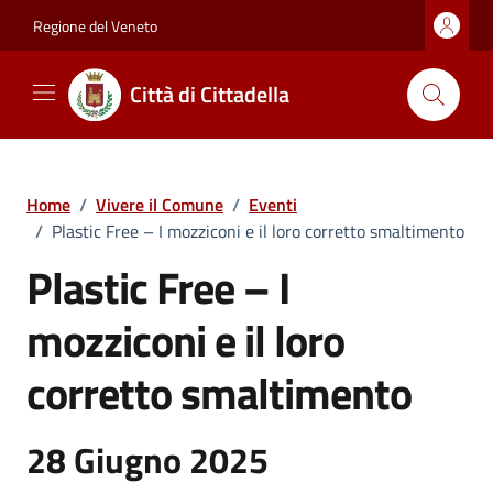
Vai ai contenuti
Vai al footer
Regione del Veneto
Città di Cittadella
Home
/
Vivere il Comune
/
Eventi
/
Plastic Free – I mozziconi e il loro corretto smaltimento
Plastic Free – I
mozziconi e il loro
corretto smaltimento
28 Giugno 2025