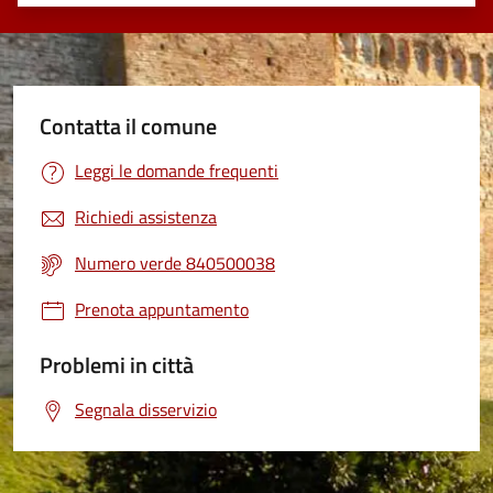
Valuta 1 stelle su 5
Valuta 2 stelle su 5
Valuta 3 stelle su 5
Valuta 4 stelle su 5
Valuta 5 stelle su 5
Contatta il comune
Leggi le domande frequenti
Richiedi assistenza
Numero verde 840500038
Prenota appuntamento
Problemi in città
Segnala disservizio