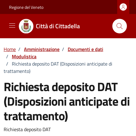
Vai ai contenuti
Vai al footer
Regione del Veneto
Città di Cittadella
Home
/
Amministrazione
/
Documenti e dati
/
Modulistica
/
Richiesta deposito DAT (Disposizioni anticipate di
trattamento)
Richiesta deposito DAT
(Disposizioni anticipate di
trattamento)
Dettagli del documento
Richiesta deposito DAT