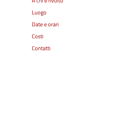
A chi è rivolto
Luogo
Date e orari
Costi
Contatti