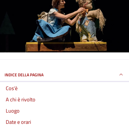
INDICE DELLA PAGINA
Cos'è
A chi è rivolto
Luogo
Date e orari