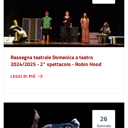
Rassegna teatrale Domenica a teatro
2024/2025 - 2° spettacolo - Robin Hood
LEGGI DI PIÙ
26
Gennaio