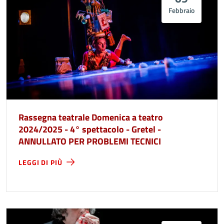
Febbraio
Rassegna teatrale Domenica a teatro
2024/2025 - 4° spettacolo - Gretel -
ANNULLATO PER PROBLEMI TECNICI
LEGGI DI PIÙ