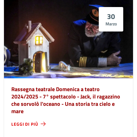
30
Marzo
Rassegna teatrale Domenica a teatro
2024/2025 - 7° spettacolo - Jack, il ragazzino
che sorvolò l'oceano - Una storia tra cielo e
mare
LEGGI DI PIÙ