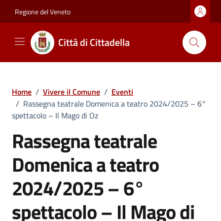
Vai ai contenuti
Vai al footer
Regione del Veneto
Città di Cittadella
Home
/
Vivere il Comune
/
Eventi
/
Rassegna teatrale Domenica a teatro 2024/2025 – 6°
spettacolo – Il Mago di Oz
Rassegna teatrale
Domenica a teatro
2024/2025 – 6°
spettacolo – Il Mago di