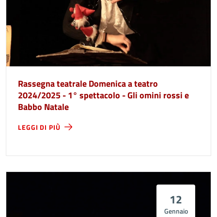
Rassegna teatrale Domenica a teatro
2024/2025 - 1° spettacolo - Gli omini rossi e
Babbo Natale
LEGGI DI PIÙ
12
Gennaio