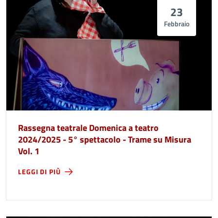
23
Febbraio
Rassegna teatrale Domenica a teatro
2024/2025 - 5° spettacolo - Trame su Misura
Vol. 1
LEGGI DI PIÙ