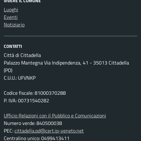
VIVERE IL COMUNE
Luoghi
Eventi
Notiziario
CONTATTI
Città di Cittadella
Palazzo Mantegna Via Indipendenza, 41 - 35013 Cittadella
(PD)
C.U.U.: UFVNKP
Codice fiscale: 81000370288
P. IVA: 00731540282
Ufficio Relazioni con il Pubblico e Comunicazioni
Numero verde: 840500038
PEC:
cittadella.pd@cert.ip-veneto.net
Centralino unico: 0499413411