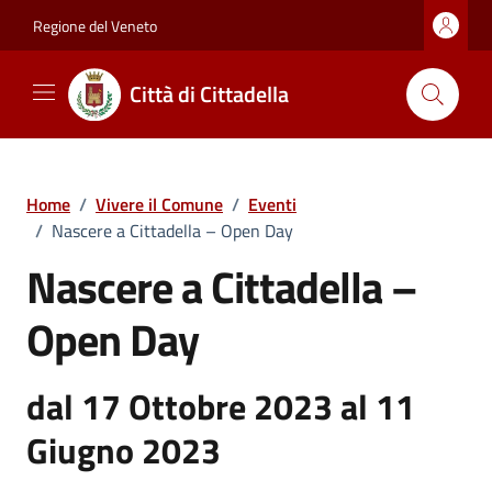
Vai ai contenuti
Vai al footer
Regione del Veneto
Città di Cittadella
Home
/
Vivere il Comune
/
Eventi
/
Nascere a Cittadella – Open Day
Nascere a Cittadella –
Open Day
dal 17 Ottobre 2023 al 11
Giugno 2023