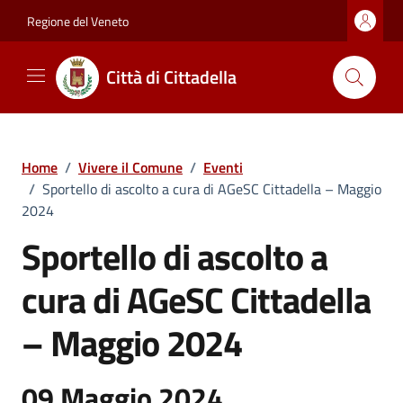
Vai ai contenuti
Vai al footer
Regione del Veneto
Città di Cittadella
Home
/
Vivere il Comune
/
Eventi
/
Sportello di ascolto a cura di AGeSC Cittadella – Maggio
2024
Sportello di ascolto a
cura di AGeSC Cittadella
– Maggio 2024
09 Maggio 2024